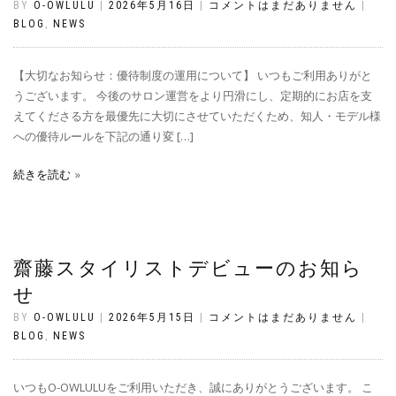
BY
O-OWLULU
|
2026年5月16日
|
コメントはまだありません
|
BLOG
,
NEWS
【大切なお知らせ：優待制度の運用について】 いつもご利用ありがと
うございます。 今後のサロン運営をより円滑にし、定期的にお店を支
えてくださる方を最優先に大切にさせていただくため、知人・モデル様
への優待ルールを下記の通り変 […]
続きを読む
齋藤スタイリストデビューのお知ら
せ
BY
O-OWLULU
|
2026年5月15日
|
コメントはまだありません
|
BLOG
,
NEWS
いつもO-OWLULUをご利用いただき、誠にありがとうございます。 こ