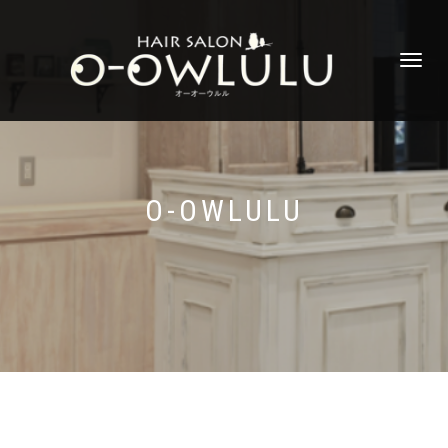
ナ
ビ
ゲ
ー
シ
ョ
ン
切
O-OWLULU
り
替
え