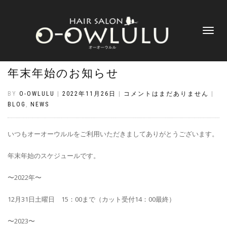
ナ
ビ
ゲ
ー
シ
年末年始のお知らせ
ョ
ン
BY
O-OWLULU
|
2022年11月26日
|
コメントはまだありません
|
切
BLOG
,
NEWS
り
替
え
いつもオーオーウルルをご利用いただきましてありがとうございます。
年末年始のスケジュールです。
〜2022年〜
12月31日土曜日 15：00まで（カット受付14：00最終）
〜2023〜