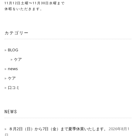
投
11月12日土曜〜11月30日水曜まで
稿
休暇をいただきます。
ナ
カテゴリー
ビ
ゲ
BLOG
ケア
ー
news
シ
ケア
ョ
口コミ
ン
NEWS
８月2日（日）から7日（金）まで夏季休業いたします。
2026年8月1
日